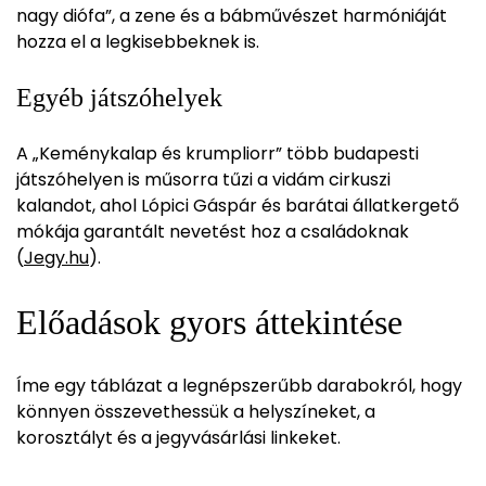
nagy diófa”, a zene és a bábművészet harmóniáját
hozza el a legkisebbeknek is.
Egyéb játszóhelyek
A „Keménykalap és krumpliorr” több budapesti
játszóhelyen is műsorra tűzi a vidám cirkuszi
kalandot, ahol Lópici Gáspár és barátai állatkergető
mókája garantált nevetést hoz a családoknak
(
Jegy.hu
).
Előadások gyors áttekintése
Íme egy táblázat a legnépszerűbb darabokról, hogy
könnyen összevethessük a helyszíneket, a
korosztályt és a jegyvásárlási linkeket.