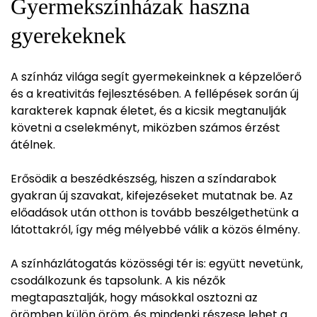
Gyermekszínházak haszna
gyerekeknek
A színház világa segít gyermekeinknek a képzelőerő
és a kreativitás fejlesztésében. A fellépések során új
karakterek kapnak életet, és a kicsik megtanulják
követni a cselekményt, miközben számos érzést
átélnek.
Erősödik a beszédkészség, hiszen a színdarabok
gyakran új szavakat, kifejezéseket mutatnak be. Az
előadások után otthon is tovább beszélgethetünk a
látottakról, így még mélyebbé válik a közös élmény.
A színházlátogatás közösségi tér is: együtt nevetünk,
csodálkozunk és tapsolunk. A kis nézők
megtapasztalják, hogy másokkal osztozni az
örömben külön öröm, és mindenki részese lehet a