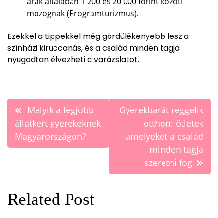
árak általában 1 200 és 20 000 forint között
mozognak (
Programturizmus
).
Ezekkel a tippekkel még gördülékenyebb lesz a
színházi kiruccanás, és a család minden tagja
nyugodtan élvezheti a varázslatot.
Bejegyzés
Melyik a legjobb
Gyerekbarát reggelik
navigáció
állatkert gyerekeknek
otthon: ötletek
Magyarországon?
amelyeket a család
minden tagja
szeretni fog
Related Post