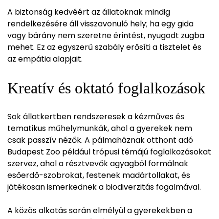
A biztonság kedvéért az állatoknak mindig
rendelkezésére áll visszavonuló hely; ha egy gida
vagy bárány nem szeretne érintést, nyugodt zugba
mehet. Ez az egyszerű szabály erősíti a tisztelet és
az empátia alapjait.
Kreatív és oktató foglalkozások
Sok állatkertben rendszeresek a kézműves és
tematikus műhelymunkák, ahol a gyerekek nem
csak passzív nézők. A pálmaháznak otthont adó
Budapest Zoo például trópusi témájú foglalkozásokat
szervez, ahol a résztvevők agyagból formálnak
esőerdő-szobrokat, festenek madártollakat, és
játékosan ismerkednek a biodiverzitás fogalmával.
A közös alkotás során elmélyül a gyerekekben a