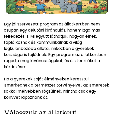
Egy jól szervezett program az állatkertben nem
csupán egy délutáni kirándulás, hanem izgalmas
felfedezés is. Mi együtt láthatjuk, hogyan élnek,
táplálkoznak és kommunikálnak a világ
legkülönbözőbb állatai, miközben a gyerekek
készségei is fejlődnek. Egy program az állatkertben
ragadja meg kíváncsiságukat, és ösztönzi őket a
kérdezésre.
Ha a gyerekek saját élményeken keresztül
ismerkednek a természet törvényeivel, az ismeretek
sokkal mélyebben rögzülnek, mintha csak egy
könyvet lapoznánk át.
Válasszuk az állatkerti