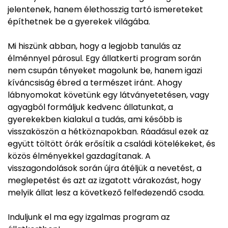
jelentenek, hanem élethosszig tartó ismereteket
építhetnek be a gyerekek világába.
Mi hiszünk abban, hogy a legjobb tanulás az
élménnyel párosul. Egy állatkerti program során
nem csupán tényeket magolunk be, hanem igazi
kíváncsiság ébred a természet iránt. Ahogy
lábnyomokat követünk egy látványetetésen, vagy
agyagból formáljuk kedvenc állatunkat, a
gyerekekben kialakul a tudás, ami később is
visszaköszön a hétköznapokban. Ráadásul ezek az
együtt töltött órák erősítik a családi kötelékeket, és
közös élményekkel gazdagítanak. A
visszagondolások során újra átéljük a nevetést, a
meglepetést és azt az izgatott várakozást, hogy
melyik állat lesz a következő felfedezendő csoda.
Induljunk el ma egy izgalmas program az