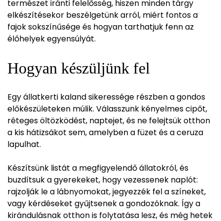
természet iránti felelősség, hiszen minden tárgy
elkészítésekor beszélgetünk arról, miért fontos a
fajok sokszínűsége és hogyan tarthatjuk fenn az
élőhelyek egyensúlyát.
Hogyan készüljünk fel
Egy állatkerti kaland sikeressége részben a gondos
előkészületeken múlik. Válasszunk kényelmes cipőt,
réteges öltözködést, naptejet, és ne felejtsük otthon
a kis hátizsákot sem, amelyben a füzet és a ceruza
lapulhat.
Készítsünk listát a megfigyelendő állatokról, és
buzdítsuk a gyerekeket, hogy vezessenek naplót:
rajzolják le a lábnyomokat, jegyezzék fel a színeket,
vagy kérdéseket gyűjtsenek a gondozóknak. Így a
kirándulásnak otthon is folytatása lesz, és még hetek