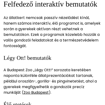
Felfedező interaktív bemutatók
Az állatkert nemcsak passzív nézelődést kínál,
hanem számos interaktív, élő programot is, amelyek
során a gyerekek aktívan részt vehetnek a
bemutatókon. Ezek a programok közelebb hozzák a
valós gondozói feladatokat és a természetvédelem
fontosságát.
Légy Ott! bemutatók
A Budapest Zoo „Légy Ott!” sorozata keretében
naponta különféle állatprezentációkat tartanak,
például oroszlán-, gorilla- és pingvinetetést, ahol a
gyerekek megfigyelhetik a gondozók precíz
munkáját (
Zoo Budapest
).
Élő etetések