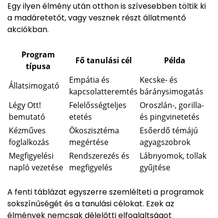
Egy ilyen élmény után otthon is szívesebben töltik ki
a madáretetőt, vagy vesznek részt állatmentő
akciókban.
Program
Fő tanulási cél
Példa
típusa
Empátia és
Kecske- és
Állatsimogató
kapcsolatteremtés
báránysimogatás
Légy Ott!
Felelősségteljes
Oroszlán-, gorilla-
bemutató
etetés
és pingvinetetés
Kézműves
Ökoszisztéma
Esőerdő témájú
foglalkozás
megértése
agyagszobrok
Megfigyelési
Rendszerezés és
Lábnyomok, tollak
napló vezetése
megfigyelés
gyűjtése
A fenti táblázat egyszerre szemlélteti a programok
sokszínűségét és a tanulási célokat. Ezek az
élmények nemcsak délelőtti elfoglaltságot