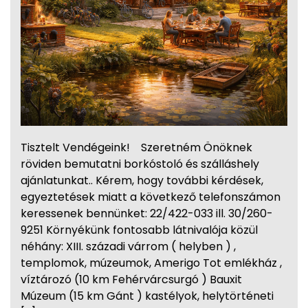
Tisztelt Vendégeink! Szeretném Önöknek
röviden bemutatni borkóstoló és szálláshely
ajánlatunkat.. Kérem, hogy további kérdések,
egyeztetések miatt a következő telefonszámon
keressenek bennünket: 22/422-033 ill. 30/260-
9251 Környékünk fontosabb látnivalója közül
néhány: XIII. századi várrom ( helyben ) ,
templomok, múzeumok, Amerigo Tot emlékház ,
víztározó (10 km Fehérvárcsurgó ) Bauxit
Múzeum (15 km Gánt ) kastélyok, helytörténeti