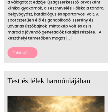
a válogatott edzője, újságszerkesztő, orvosként
klinikai gyakornok, a Testnevelési Főiskola tanára,
belgyógyász, kardiológus és sportorvos volt. A
sportszerűen élő és gondolkodó, szerény és
udvarias úszóbajnok mintakép volt és az is
marad a jövendő generációk fiataljai részére. A
keszthelyi temetőben magas […]
Folytatás...
Test és lélek harmóniájában