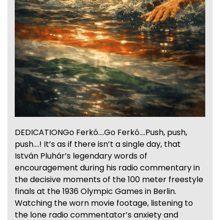
DEDICATIONGo Ferkó….Go Ferkó….Push, push,
push….! It’s as if there isn’t a single day, that
István Pluhár’s legendary words of
encouragement during his radio commentary in
the decisive moments of the 100 meter freestyle
finals at the 1936 Olympic Games in Berlin.
Watching the worn movie footage, listening to
the lone radio commentator’s anxiety and