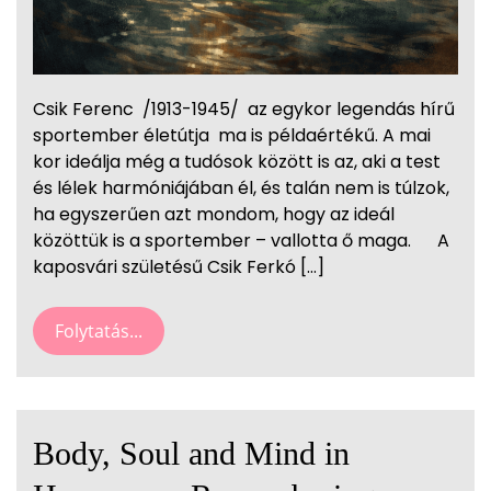
Csik Ferenc /1913-1945/ az egykor legendás hírű
sportember életútja ma is példaértékű. A mai
kor ideálja még a tudósok között is az, aki a test
és lélek harmóniájában él, és talán nem is túlzok,
ha egyszerűen azt mondom, hogy az ideál
közöttük is a sportember – vallotta ő maga. A
kaposvári születésű Csik Ferkó […]
Folytatás...
Body, Soul and Mind in