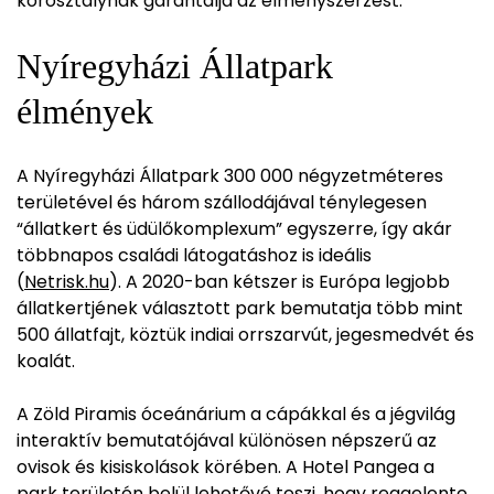
korosztálynak garantálja az élményszerzést.
Nyíregyházi Állatpark
élmények
A Nyíregyházi Állatpark 300 000 négyzetméteres
területével és három szállodájával ténylegesen
“állatkert és üdülőkomplexum” egyszerre, így akár
többnapos családi látogatáshoz is ideális
(
Netrisk.hu
). A 2020-ban kétszer is Európa legjobb
állatkertjének választott park bemutatja több mint
500 állatfajt, köztük indiai orrszarvút, jegesmedvét és
koalát.
A Zöld Piramis óceánárium a cápákkal és a jégvilág
interaktív bemutatójával különösen népszerű az
ovisok és kisiskolások körében. A Hotel Pangea a
park területén belül lehetővé teszi, hogy reggelente