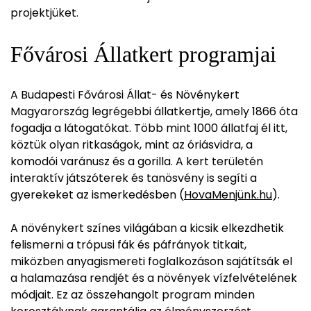
projektjüket.
Fővárosi Állatkert programjai
A Budapesti Fővárosi Állat- és Növénykert
Magyarország legrégebbi állatkertje, amely 1866 óta
fogadja a látogatókat. Több mint 1000 állatfaj él itt,
köztük olyan ritkaságok, mint az óriásvidra, a
komodói varánusz és a gorilla. A kert területén
interaktív játszóterek és tanösvény is segíti a
gyerekeket az ismerkedésben (
HovaMenjünk.hu
).
A növénykert színes világában a kicsik elkezdhetik
felismerni a trópusi fák és páfrányok titkait,
miközben anyagismereti foglalkozáson sajátítsák el
a halamazása rendjét és a növények vízfelvételének
módjait. Ez az összehangolt program minden