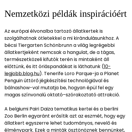
Nemzetközi példák inspirációért
Az európai élvonalba tartozó állatkertek is
szolgálhatnak ötletekkel a mi kirándulásunkhoz. A
bécsi Tiergarten Schönbrunn a világ legrégebbi
állatkertjeként nemcsak a hangulat, de a tágas,
természetközeli kifutók terén is mintaként áll
előttünk, és itt óriáspandákat is láthatunk (
10-
legjobb.blog.hu
). Tenerife Loro Parque-ja a Planet
Penguin úttörő jégkészítési technológiával és
bálnashow-val mutatja be, hogyan épül fel egy
magas színvonalú oktató–szórakoztató attrakció.
A belgiumi Pairi Daiza tematikus kertei és a berlini
Zoo Berlin egyaránt erősítik azt az eszmét, hogy egy
állatkert egyszerre lehet tudományos, nevelő és
élménypark. Ezek a minták ösztönöznek bennünket,