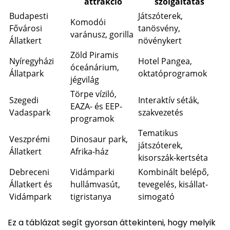
attrakció
szolgáltatás
Budapesti
Játszóterek,
Komodói
Fővárosi
tanösvény,
varánusz, gorilla
Állatkert
növénykert
Zöld Piramis
Nyíregyházi
Hotel Pangea,
óceánárium,
Állatpark
oktatóprogramok
jégvilág
Törpe víziló,
Szegedi
Interaktív séták,
EAZA- és EEP-
Vadaspark
szakvezetés
programok
Tematikus
Veszprémi
Dinosaur park,
játszóterek,
Állatkert
Afrika-ház
kisorszák-kertséta
Debreceni
Vidámparki
Kombinált belépő,
Állatkert és
hullámvasút,
tevegelés, kisállat-
Vidámpark
tigristanya
simogató
Ez a táblázat segít gyorsan áttekinteni, hogy melyik