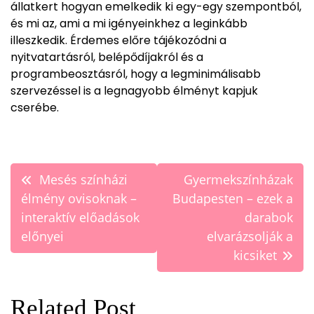
állatkert hogyan emelkedik ki egy-egy szempontból,
és mi az, ami a mi igényeinkhez a leginkább
illeszkedik. Érdemes előre tájékozódni a
nyitvatartásról, belépődíjakról és a
programbeosztásról, hogy a legminimálisabb
szervezéssel is a legnagyobb élményt kapjuk
cserébe.
Bejegyzés
Mesés színházi
Gyermekszínházak
navigáció
élmény ovisoknak –
Budapesten – ezek a
interaktív előadások
darabok
előnyei
elvarázsolják a
kicsiket
Related Post