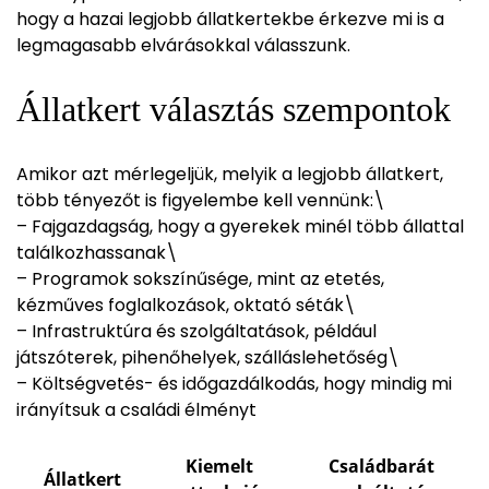
hogy a hazai legjobb állatkertekbe érkezve mi is a
legmagasabb elvárásokkal válasszunk.
Állatkert választás szempontok
Amikor azt mérlegeljük, melyik a legjobb állatkert,
több tényezőt is figyelembe kell vennünk:\
– Fajgazdagság, hogy a gyerekek minél több állattal
találkozhassanak\
– Programok sokszínűsége, mint az etetés,
kézműves foglalkozások, oktató séták\
– Infrastruktúra és szolgáltatások, például
játszóterek, pihenőhelyek, szálláslehetőség\
– Költségvetés- és időgazdálkodás, hogy mindig mi
irányítsuk a családi élményt
Kiemelt
Családbarát
Állatkert