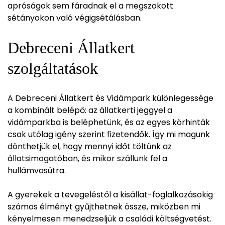
apróságok sem fáradnak el a megszokott
sétányokon való végigsétálásban.
Debreceni Állatkert
szolgáltatások
A Debreceni Állatkert és Vidámpark különlegessége
a kombinált belépő: az állatkerti jeggyel a
vidámparkba is beléphetünk, és az egyes körhinták
csak utólag igény szerint fizetendők. Így mi magunk
dönthetjük el, hogy mennyi időt töltünk az
állatsimogatóban, és mikor szállunk fel a
hullámvasútra.
A gyerekek a tevegeléstől a kisállat-foglalkozásokig
számos élményt gyűjthetnek össze, miközben mi
kényelmesen menedzseljük a családi költségvetést.