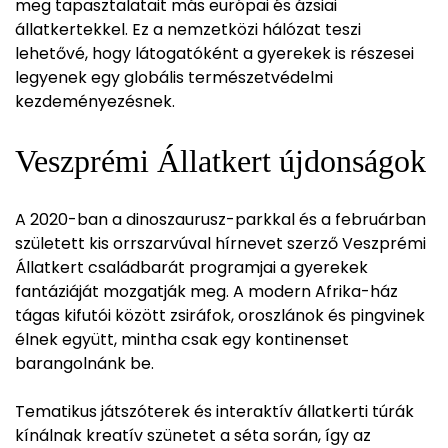
meg tapasztalatait más európai és ázsiai
állatkertekkel. Ez a nemzetközi hálózat teszi
lehetővé, hogy látogatóként a gyerekek is részesei
legyenek egy globális természetvédelmi
kezdeményezésnek.
Veszprémi Állatkert újdonságok
A 2020-ban a dinoszaurusz-parkkal és a februárban
született kis orrszarvúval hírnevet szerző Veszprémi
Állatkert családbarát programjai a gyerekek
fantáziáját mozgatják meg. A modern Afrika-ház
tágas kifutói között zsiráfok, oroszlánok és pingvinek
élnek együtt, mintha csak egy kontinenset
barangolnánk be.
Tematikus játszóterek és interaktív állatkerti túrák
kínálnak kreatív szünetet a séta során, így az