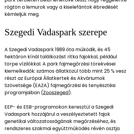
rögtön a lemurok vagy a kiselefántok ébredését
kémleljük meg.
Szegedi Vadaspark szerepe
A Szegedi Vadaspark 1989 óta működik, és 45
hektáron kínál találkozást ritka fajokkal, például
törpe vízilókkal. A park fajmegőrzési törekvései
kiemelkedők: számos állatközül több mint 25 % vesz
részt az Európai Állatkertek és Akváriumok
Szövetsége (EAZA) fajmegőrzési és tenyésztési
programjaiban (
Zooszeged
).
EEP- és ESB-programokon keresztül a Szegedi
Vadaspark hozzájárul a veszélyeztetett fajok
genetikai változatosságának megőrzéséhez, és
rendszeres szakmai együttműködés révén osztja