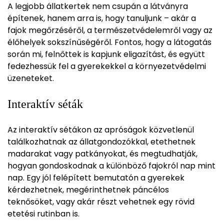
A legjobb állatkertek nem csupán a látványra
építenek, hanem arra is, hogy tanuljunk – akár a
fajok megőrzéséről, a természetvédelemről vagy az
élőhelyek sokszínűségéről. Fontos, hogy a látogatás
során mi, felnőttek is kapjunk eligazítást, és együtt
fedezhessük fel a gyerekekkel a környezetvédelmi
üzeneteket.
Interaktív séták
Az interaktív sétákon az apróságok közvetlenül
találkozhatnak az állatgondozókkal, etethetnek
madarakat vagy patkányokat, és megtudhatják,
hogyan gondoskodnak a különböző fajokról nap mint
nap. Egy jól felépített bemutatón a gyerekek
kérdezhetnek, megérinthetnek páncélos
teknősöket, vagy akár részt vehetnek egy rövid
etetési rutinban is.